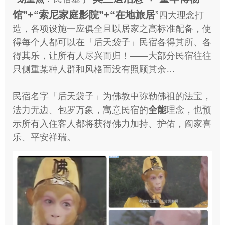
馆”+“索尼家庭影院”+“在地旅居
”
四大理念打
造，各项设施一应俱全且以居家之高标准配备，使
得每个人都可以在「后天袋子」民宿各得其所、各
得其乐，让所有人尽兴而归！——大部分民宿往往
只侧重某种人群和风格而没有照顾其余…
民宿名字「后天袋子」为佛教中弥勒佛祖的法宝，
法力无边、包罗万象，寓意民宿的
全能
理念，也预
示所有入住客人都将获得佛力加持、护佑，阖家喜
乐、平安祥瑞。