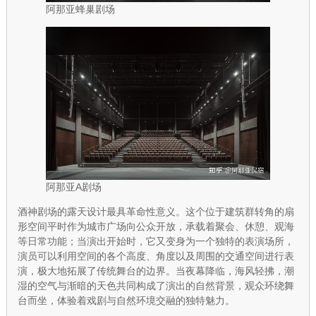
阿那亚蜂巢剧场
阿那亚A剧场
酒神剧场的露天设计最具革命性意义。这个位于建筑群转角的扇
形空间平时作为城市广场向公众开放，承载着聚会、休憩、观海
等日常功能；当演出开始时，它又变身为一个独特的表演场所，
演员可以利用空间的各个高度、角度以及周围的交通空间进行表
演，极大地拓展了传统舞台的边界。当夜幕降临，海风轻拂，潮
湿的空气与渐暗的天色共同构成了演出的自然背景，观众环绕舞
台而坐，体验着戏剧与自然环境交融的独特魅力。