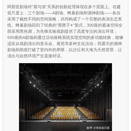
阿那亚剧场对"观与演"关系的创新处理体现在多个层面上。在建
筑尺度上，三个剧场——A剧场、蜂巢剧场和酒神剧场——各自
采用了截然不同的空间策略，共同构成了一个完整的表演生态系
统。蜂巢剧场回归了经典的"
黑匣子
"形式，300座的紧凑空间全
部采用黑色调，为先锋实验戏剧提供了高度专注的演出环境；
550座的A剧场则通过活动座椅系统实现空间的多功能转换，能够
适应从戏剧演出到音乐会、展览等多种文化活动；而露天的酒神
剧场则彻底打破了室内外的界限，以沙丘和大海为天然背景，让
演出与自然环境产生直接对话。