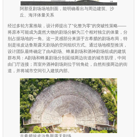
阿那亚剧场场地剖面，能明确看出与周边建筑、沙
丘、海洋体量关系
经过多轮方案推敲，设计师提出了"化整为零"的突破性策略——
将原本可能成为庞然大物的剧场分解为三个相对独立的体量，分
别占据场地的一角。这一灵感部分来源于古希腊的剧场布局，特
别是埃皮达鲁斯露天剧场的空间组织方式。通过场地模型推演，
设计团队最终确定了由A剧场、蜂巢剧场和酒神剧场组成的建筑
群布局：A剧场和蜂巢剧场分别延续两边街道的城市肌理，中间
由门厅连接；而室外酒神剧场则位于转角处，自然衔接两边的街
道，并将城市空间引入建筑内部。
古希腊埃皮达鲁斯露天剧场