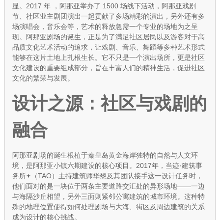
显。2017 年 ，阿那亚举办了 1500 场线下活动，阿那亚戏剧
节、社区业主剧团演出一起贡献了多场精彩的演出，另外还有多
场演唱会，音乐会等，艺术的释放急需一个专业的场地为之呈
现。阿那亚剧场的诞生，正是为了满足社区居民以及游客对于高
品质文化艺术活动的追求，让戏剧、音乐、舞蹈等多种艺术形式
能够在这片土地上扎根生长。它不只是一个演出场所，更是社区
文化建设的重要组成部分，旨在丰富人们的精神生活，促进社区
文化的繁荣与发展。
设计之源：社区与戏剧的
融合
阿那亚剧场的诞生根植于秦皇岛黄金海岸独特的自然与人文环
境，是阿那亚小镇六期建设的核心项目。2017年，当
迹·建筑事
务所
（TAO）主持建筑师华黎及其团队接手这一设计任务时，
他们面对的是一块位于两条主要道路交汇处的异形场地——一边
与海隔沙丘相望，另外三面则紧邻公寓建筑的城市环境。这种特
殊的地理位置使得如何处理剧场与大海、街区及周边建筑的关系
成为设计的核心挑战。